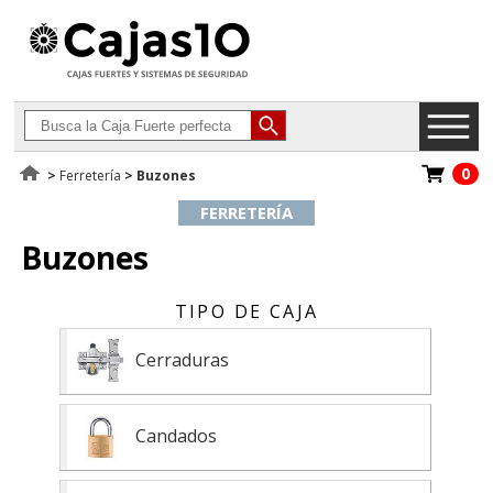
0
>
Ferretería
> Buzones
FERRETERÍA
Buzones
Cerraduras
Candados