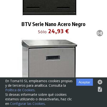
BTV Serie Nano Acero Negro
24,93 €
Sólo
En Toma10 SL empleamos cookies propias
Aceptar
y de terceros para analítica. Consulta la
Política de Cookies
.
Si deseas informarte sobre qué cookies
estamos utilizando o desactivarlas, haz clic
en
Configurar las Cookies
.