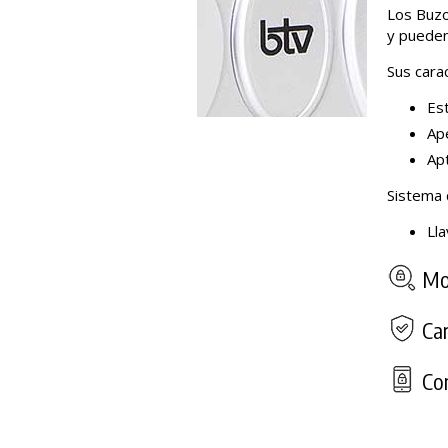
Los Buzo
y pueden
Sus carac
Es
Ap
Apt
Sistema 
Ll
Mod
Car
Con