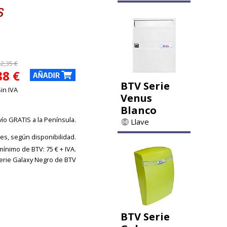
42,35 €
88 €
BTV Serie
Sin IVA
Venus
Blanco
vío GRATIS a la Península.
Llave
les, según disponibilidad.
ínimo de BTV: 75 € + IVA.
erie Galaxy Negro de BTV
BTV Serie