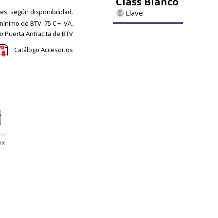
Class Blanco
les, según disponibilidad.
Llave
ínimo de BTV: 75 € + IVA.
 Puerta Antracita de BTV
Catálogo Accesorios
ox