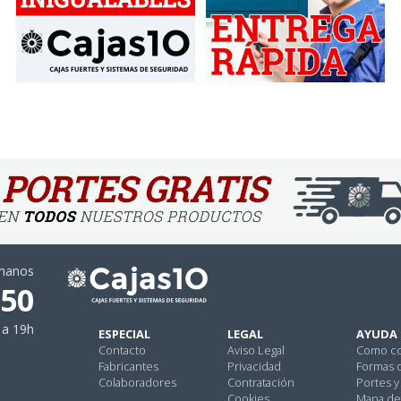
ámanos
 50
 a 19h
ESPECIAL
LEGAL
AYUDA
Contacto
Aviso Legal
Como c
Fabricantes
Privacidad
Formas 
Colaboradores
Contratación
Portes y
Cookies
Mapa del