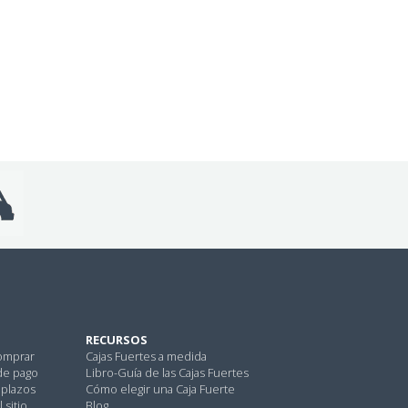
RECURSOS
omprar
Cajas Fuertes a medida
de pago
Libro-Guía de las Cajas Fuertes
 plazos
Cómo elegir una Caja Fuerte
 sitio
Blog