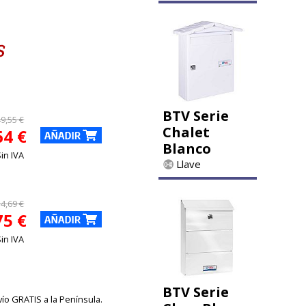
BTV Serie
49,55 €
Chalet
64 €
Blanco
Sin IVA
Llave
54,69 €
75 €
Sin IVA
BTV Serie
vío GRATIS a la Península.