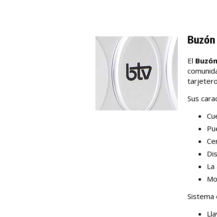
Buzón 
El
Buzón 
comunida
tarjeter
Sus carac
Cue
Pue
Ce
Di
La 
Mo
Sistema 
Lla