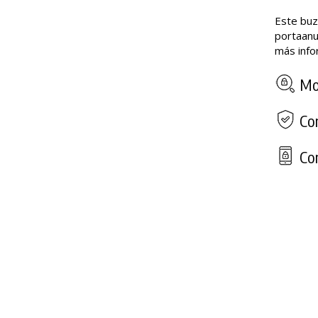
Este buz
portaanu
más info
Mod
Com
Con