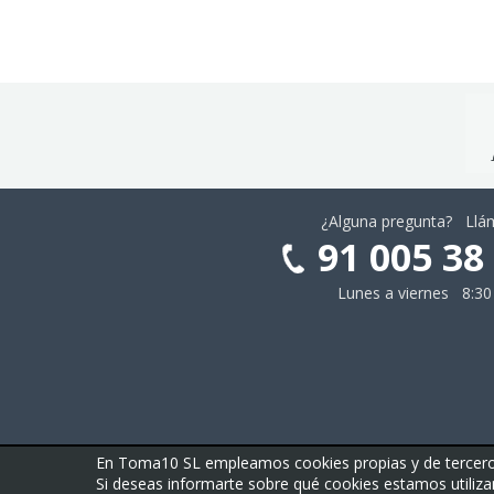
¿Alguna pregunta? Ll
91 005 38
Lunes a viernes 8:30
En Toma10 SL empleamos cookies propias y de terceros 
© Cajas10.com ·
contacto@cajas10.com
Si deseas informarte sobre qué cookies estamos utilizan