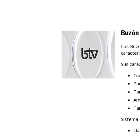
Buzón 
Los Buzo
caracter
Sus carac
Cu
Pue
Ta
Amp
Tar
Sistema 
Ll