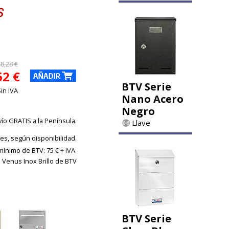
48,28 €
62 €
BTV Serie
Sin IVA
Nano Acero
Negro
vío GRATIS a la Península.
Llave
les, según disponibilidad.
ínimo de BTV: 75 € + IVA.
 Venus Inox Brillo de BTV
BTV Serie