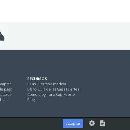
RECURSOS
omprar
Cajas Fuertes a medida
de pago
Libro-Guía de las Cajas Fuertes
 plazos
Cómo elegir una Caja Fuerte
 sitio
Blog
Aceptar