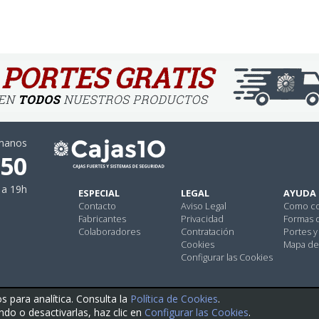
ámanos
 50
 a 19h
ESPECIAL
LEGAL
AYUDA
Contacto
Aviso Legal
Como c
Fabricantes
Privacidad
Formas 
Colaboradores
Contratación
Portes y
Cookies
Mapa del
Configurar las Cookies
para analítica. Consulta la
Política de Cookies
.
do o desactivarlas, haz clic en
Configurar las Cookies
.