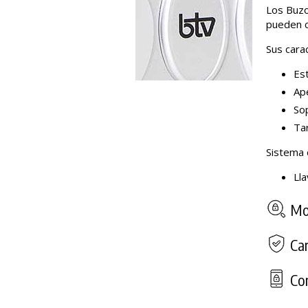
Los Buzon
pueden c
Sus carac
Est
Ape
Sop
Tar
Sistema 
Ll
Mod
Car
Con