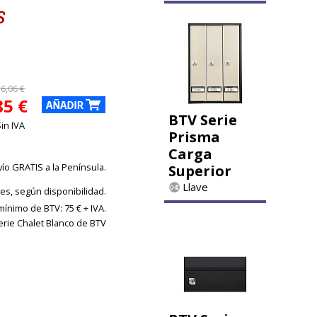
36,06 €
85 €
BTV Serie
Sin IVA
Prisma
Carga
vío GRATIS a la Península.
Superior
Llave
les, según disponibilidad.
ínimo de BTV: 75 € + IVA.
erie Chalet Blanco de BTV