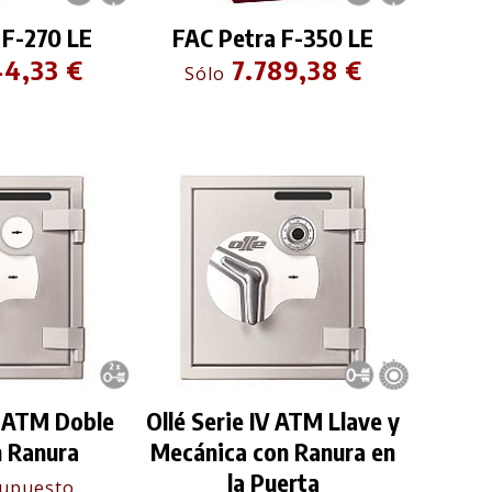
 F-270 LE
FAC Petra F-350 LE
44,33 €
7.789,38 €
Sólo
V ATM Doble
Ollé Serie IV ATM Llave y
n Ranura
Mecánica con Ranura en
la Puerta
supuesto