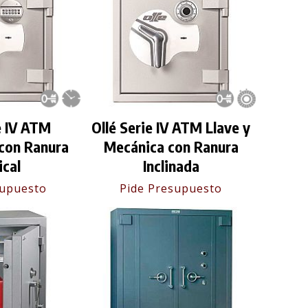
e IV ATM
Ollé Serie IV ATM Llave y
 con Ranura
Mecánica con Ranura
ical
Inclinada
supuesto
Pide Presupuesto