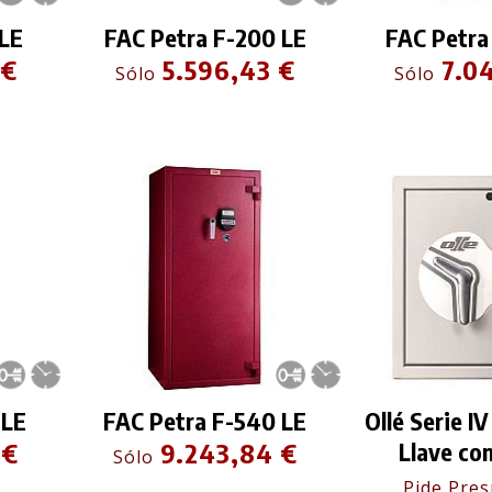
 LE
FAC Petra F-200 LE
FAC Petra
 €
5.596,43 €
7.0
Sólo
Sólo
 LE
FAC Petra F-540 LE
Ollé Serie I
 €
9.243,84 €
Llave co
Sólo
Pide Pre