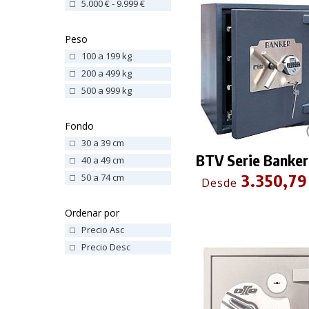
5.000 € - 9.999 €
Peso
100 a 199 kg
200 a 499 kg
500 a 999 kg
Fondo
30 a 39 cm
BTV Serie Banker
40 a 49 cm
3.350,79
50 a 74 cm
Desde
Ordenar por
Precio Asc
Precio Desc