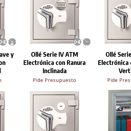
lave y
Ollé Serie IV ATM
Ollé Seri
on
Electrónica con Ranura
Electrónica
l
Inclinada
Vert
o
Pide Presupuesto
Pide Pre