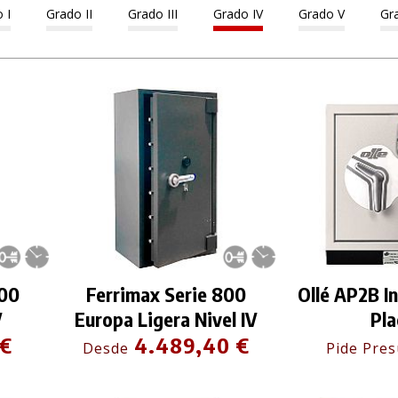
 I
Grado II
Grado III
Grado IV
Grado V
Gr
800
Ferrimax Serie 800
Ollé AP2B In
V
Europa Ligera Nivel IV
Pla
 €
4.489,40 €
Desde
Pide Pre