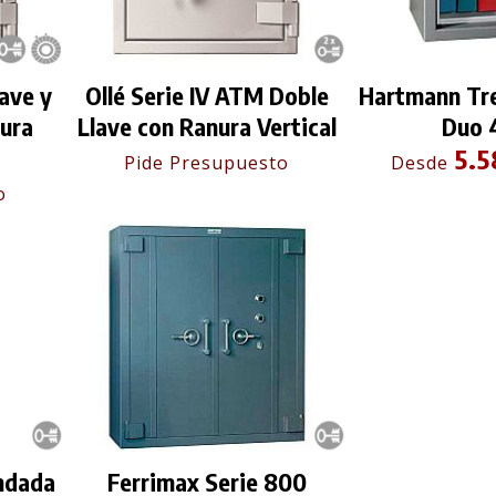
lave y
Ollé Serie IV ATM Doble
Hartmann Tre
ura
Llave con Ranura Vertical
Duo 
5.5
Pide Presupuesto
Desde
o
indada
Ferrimax Serie 800