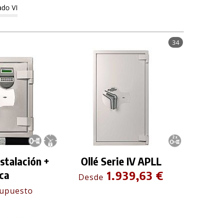
ado VI
34
stalación +
Ollé Serie IV APLL
ca
1.939,63 €
Desde
supuesto