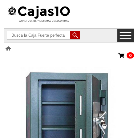
0
>
Cajas Certificadas para Joyerías, Loterías y Compro Oro
>
SPS 580 +
Placa