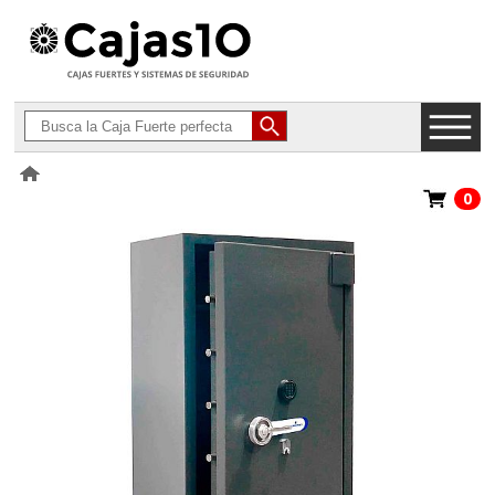
0
>
Cajas Fuertes Homologadas Grado IV
>
Ferrimax Serie 800 Europa
Nivel IV