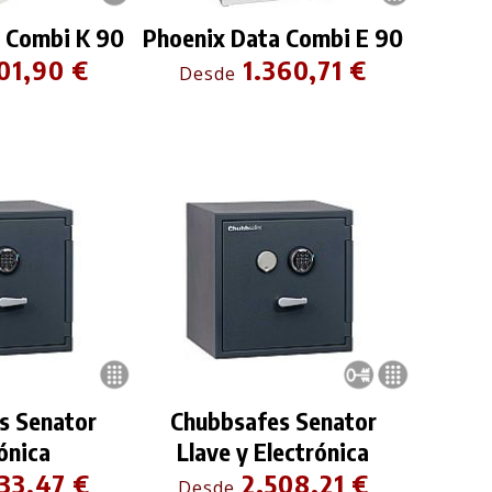
 Combi K 90
Phoenix Data Combi E 90
01,90 €
1.360,71 €
Desde
s Senator
Chubbsafes Senator
ónica
Llave y Electrónica
33,47 €
2.508,21 €
Desde