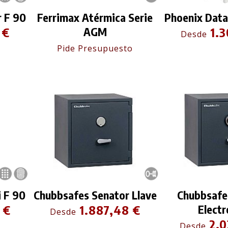
r F 90
Ferrimax Atérmica Serie
Phoenix Data
 €
AGM
1.3
Desde
Pide Presupuesto
 F 90
Chubbsafes Senator Llave
Chubbsafe
 €
1.887,48 €
Electr
Desde
2.0
Desde