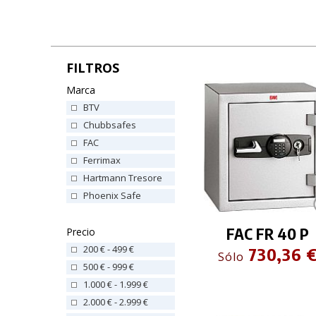
FILTROS
Marca
BTV
Chubbsafes
FAC
Ferrimax
Hartmann Tresore
Phoenix Safe
FAC FR 40 P
Precio
200 € - 499 €
730,36 
Sólo
500 € - 999 €
1.000 € - 1.999 €
2.000 € - 2.999 €