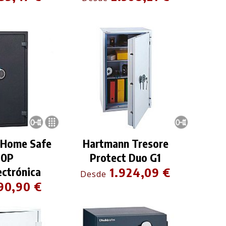
 Home Safe
Hartmann Tresore
30P
Protect Duo G1
ectrónica
1.924,09 €
Desde
90,90 €