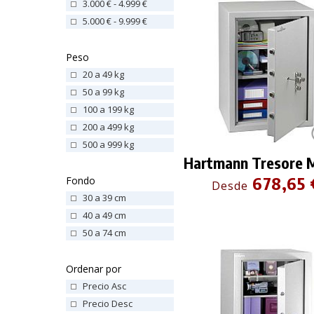
3.000 € - 4.999 €
5.000 € - 9.999 €
Peso
20 a 49 kg
50 a 99 kg
100 a 199 kg
200 a 499 kg
500 a 999 kg
Hartmann Tresore 
678,65 
Fondo
Desde
30 a 39 cm
40 a 49 cm
50 a 74 cm
Ordenar por
Precio Asc
Precio Desc