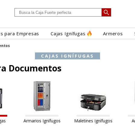
es para Empresas
Cajas Ignífugas
Armeros
entos
CAJAS IGNÍFUGAS
ara Documentos
gas
Armarios Ignífugos
Maletines Ignífugos
A