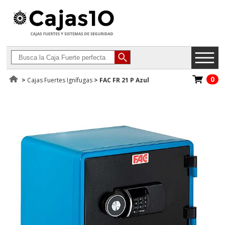
0
>
Cajas Fuertes Ignífugas
>
FAC FR 21 P Azul