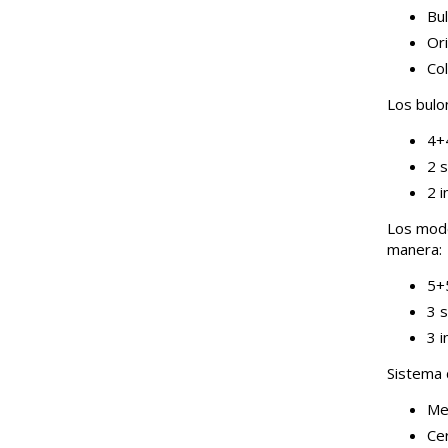
Bul
Ori
Co
Los bulo
4+4
2 s
2 i
Los mode
manera:
5+5
3 s
3 i
Sistema 
Me
Ce