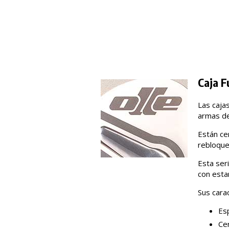
Caja F
Las cajas
armas de
Están ce
rebloque
Esta ser
con estan
Sus carac
Esp
Cer