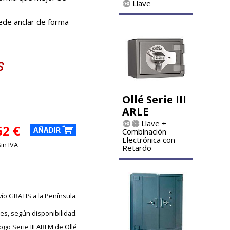
Llave
puede anclar de forma
Ollé Serie III
ARLE
Llave +
62 €
Combinación
Electrónica con
Sin IVA
Retardo
vío GRATIS a la Península.
les, según disponibilidad.
ogo Serie III ARLM de Ollé