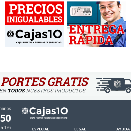
ámanos
 50
 a 19h
ESPECIAL
LEGAL
AYUDA