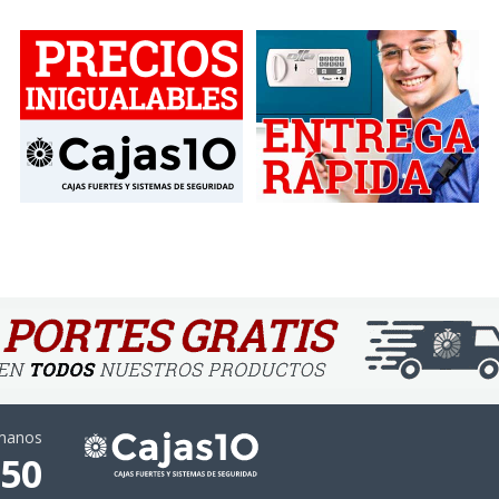
ámanos
 50