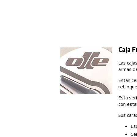
Caja F
Las cajas
armas de
Están ce
rebloque
Esta ser
con esta
Sus carac
Esp
Cer