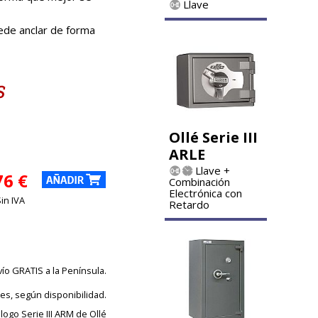
Llave
puede anclar de forma
Ollé Serie III
ARLE
Llave +
76 €
Combinación
Electrónica con
Sin IVA
Retardo
vío GRATIS a la Península.
les, según disponibilidad.
logo Serie III ARM de Ollé