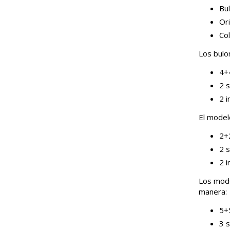
Bul
Ori
Co
Los bulo
4+4
2 s
2 i
El model
2+2
2 s
2 i
Los mode
manera:
5+5
3 s