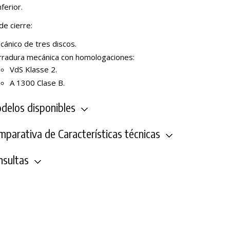
nferior.
de cierre:
cánico de tres discos.
rradura mecánica con homologaciones:
VdS Klasse 2.
A 1300 Clase B.
elos disponibles
parativa de Características técnicas
sultas