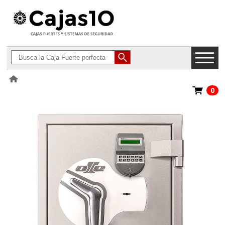
0
>
Cajas Fuertes Certificadas para Gasolineras
>
Ollé Serie IV ATM Llave
y Electrónica BR con Ranura Vertical