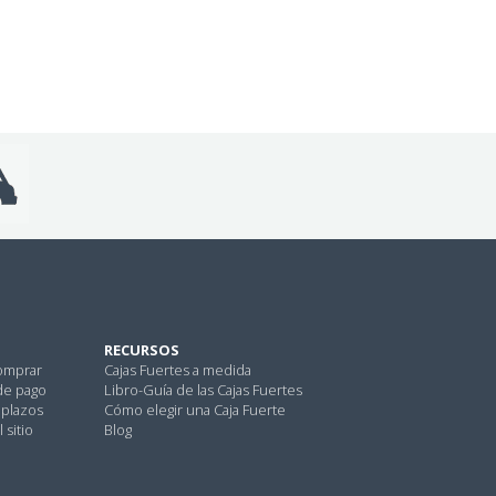
RECURSOS
omprar
Cajas Fuertes a medida
de pago
Libro-Guía de las Cajas Fuertes
 plazos
Cómo elegir una Caja Fuerte
 sitio
Blog