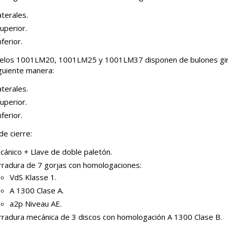
aterales.
uperior.
nferior.
los 1001LM20, 1001LM25 y 1001LM37 disponen de bulones girat
iguiente manera:
aterales.
uperior.
nferior.
de cierre:
cánico + Llave de doble paletón.
rradura de 7 gorjas con homologaciones:
VdS Klasse 1.
A 1300 Clase A.
a2p Niveau AE.
rradura mecánica de 3 discos con homologación A 1300 Clase B.