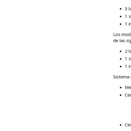
3 l
1 s
1 i
Los mode
de las s
2 l
1 s
1 i
Sistema 
Me
Ce
Ce