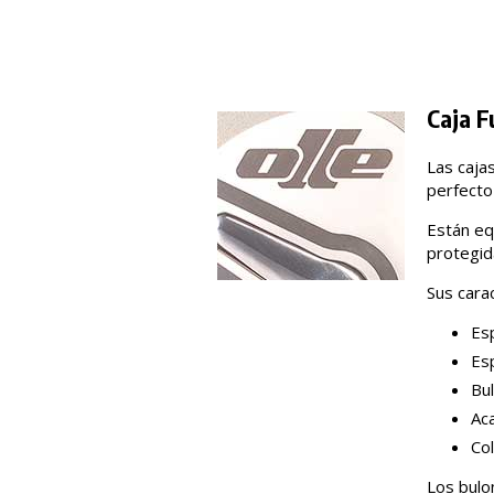
Caja F
Las caja
perfecto
Están eq
protegid
Sus carac
Esp
Es
Bul
Aca
Col
Los bulo