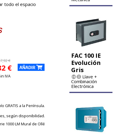
ar todo el espacio
FAC 100 IE
7,92 €
Evolución
82 €
Gris
Sin IVA
Llave +
Combinación
Electrónica
vío GRATIS a la Península.
les, según disponibilidad.
rie 1000 LM Mural de Ollé