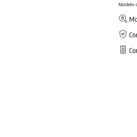
Modelo d
Mod
Com
Con