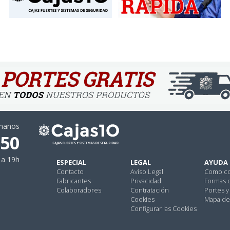
ámanos
 50
 a 19h
ESPECIAL
LEGAL
AYUDA
Contacto
Aviso Legal
Como c
Fabricantes
Privacidad
Formas 
Colaboradores
Contratación
Portes y
Cookies
Mapa del
Configurar las Cookies