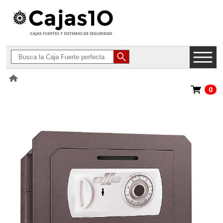
0
>
Cajas Fuertes con Ranura
>
Ollé Serie 1000 LM Mural con Ranura