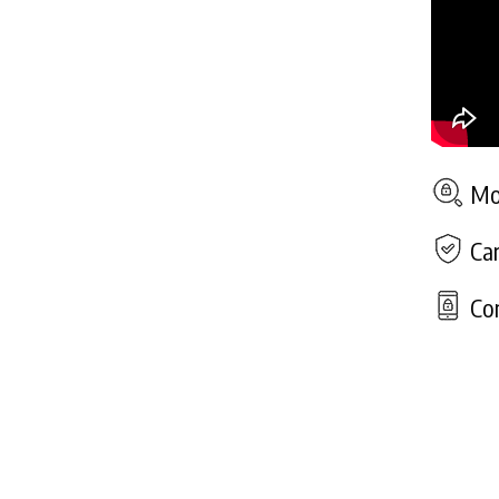
Mod
Car
Con