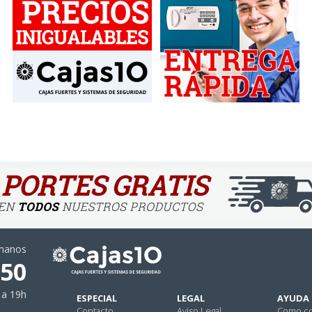
ámanos
 50
 a 19h
ESPECIAL
LEGAL
AYUDA
Contacto
Aviso Legal
Como c