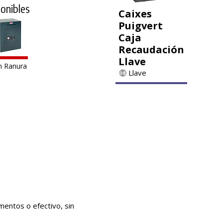
onibles
Caixes
Puigvert
Caja
Recaudación
Llave
n Ranura
Llave
mentos o efectivo, sin