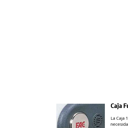
Caja F
La Caja 
necesidad