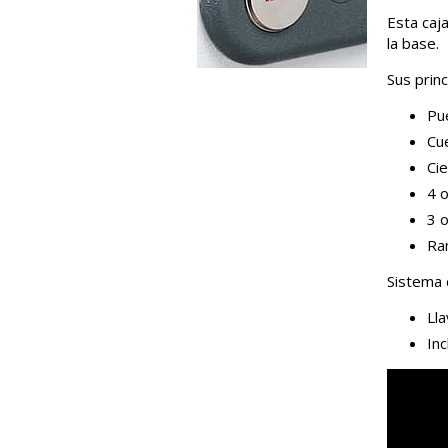
Esta caja
la base.
Sus princ
Pu
Cu
Cie
4 o
3 o
Ra
Sistema 
Lla
In