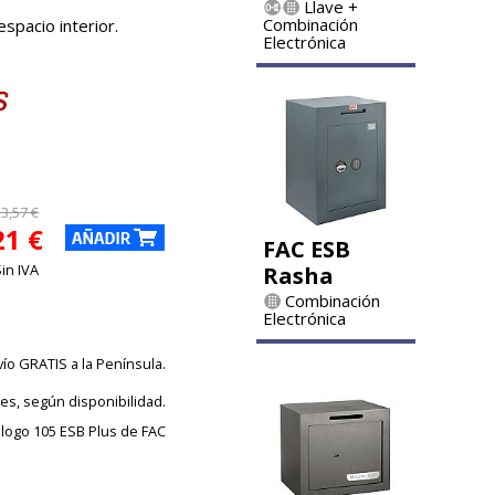
Llave +
Combinación
espacio interior.
Electrónica
3,57 €
21 €
FAC ESB
Sin IVA
Rasha
Combinación
Electrónica
vío GRATIS a la Península.
les, según disponibilidad.
álogo 105 ESB Plus de FAC