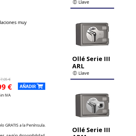
Llave
alaciones muy
Ollé Serie III
ARL
Llave
47,05 €
99 €
Sin IVA
vío GRATIS a la Península.
Ollé Serie III
les, según disponibilidad.