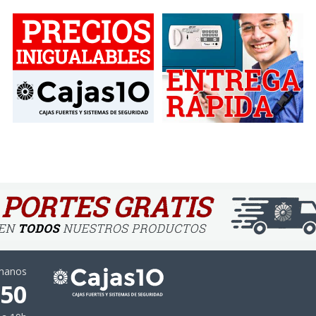
ámanos
 50