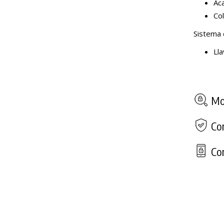
Ac
Col
Sistema 
Ll
Mod
Com
Con