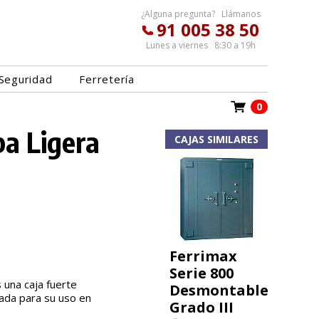
¿Alguna pregunta? Llámanos
91 005 38 50
Lunes a viernes 8:30 a 19h
Seguridad
Ferretería
0
pa Ligera
CAJAS SIMILARES
Ferrimax
Serie 800
 una caja fuerte
Desmontable
uada para su uso en
Grado III