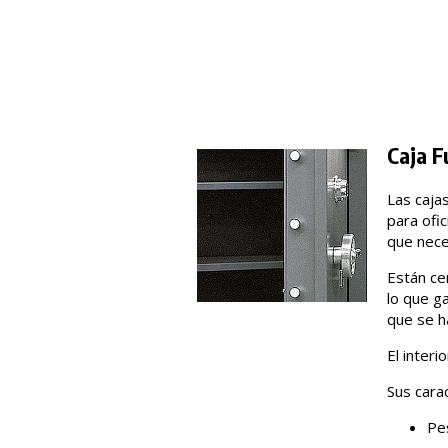
Caja F
Las caja
para ofi
que neces
Están ce
lo que g
que se h
El inter
Sus carac
Pe