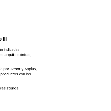
III
án indicadas
es arquitectónicas,
da por Aenor y Applus,
s productos con los
resistencia.