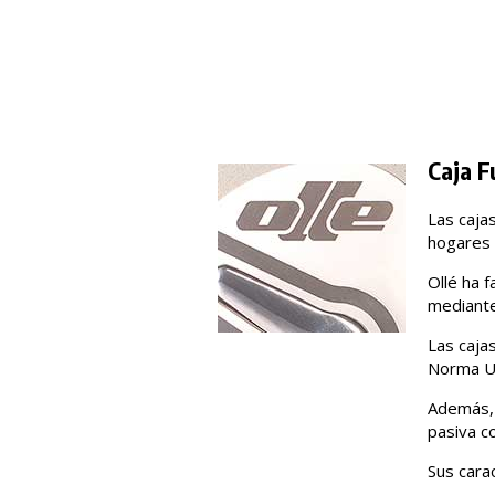
Caja F
Las cajas
hogares 
Ollé ha f
mediante 
Las cajas
Norma UN
Además, 
pasiva co
Sus carac