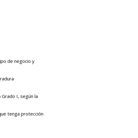
tipo de negocio y
rradura
n Grado I, según la
que tenga protección