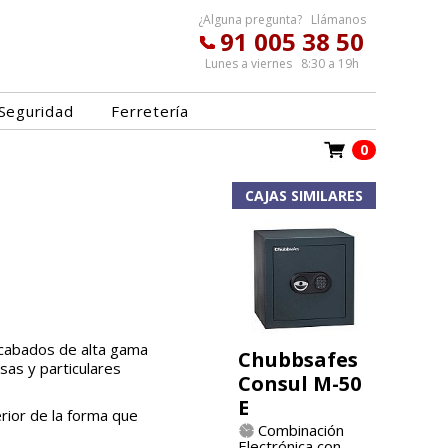
¿Alguna pregunta? Llámanos
91 005 38 50
Lunes a viernes 8:30 a 19h
Seguridad
Ferretería
0
CAJAS SIMILARES
acabados de alta gama
Chubbsafes
sas y particulares
Consul M-50
E
erior de la forma que
Combinación
Electrónica con