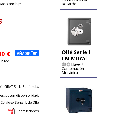
uado anclaje.
Retardo
Ollé Serie I
09 €
LM Mural
Sin IVA
Llave +
Combinación
Mecánica
vío GRATIS a la Península.
les, según disponibilidad.
Catálogo Serie I L de Ollé
Instrucciones