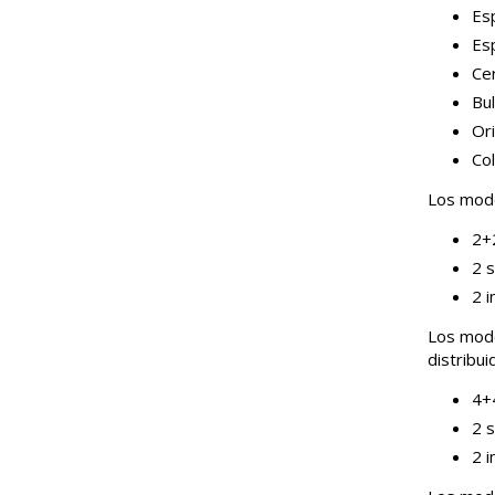
Es
Es
Cer
Bul
Ori
Col
Los mode
2+2
2 s
2 i
Los mode
distribu
4+4
2 s
2 i