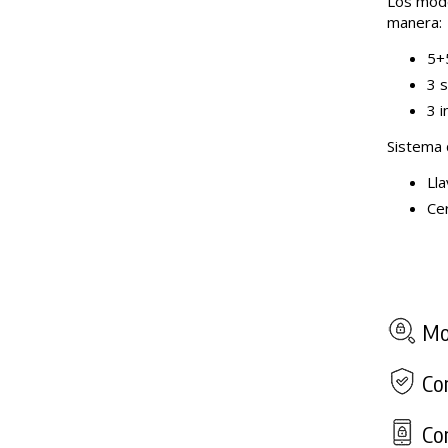
Los mode
manera:
5+5
3 s
3 i
Sistema 
Lla
Ce
Mod
Com
Con