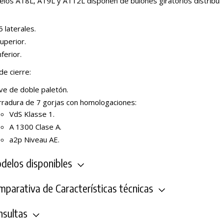
los AT8L, AT9L y AT12L disponen de bulones giratorios distribui
 laterales.
uperior.
nferior.
de cierre:
ve de doble paletón.
rradura de 7 gorjas con homologaciones:
VdS Klasse 1.
A 1300 Clase A.
a2p Niveau AE.
elos disponibles
parativa de Características técnicas
sultas