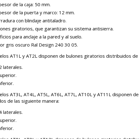
pesor de la caja: 50 mm.
pesor de la puerta y marco: 12 mm.
radura con blindaje antitaladro.
ones giratorios, que garantizan su sistema antisierra.
ficios para anclaje a la pared y al suelo.
or gris oscuro Ral Design 240 30 05.
los AT1L y AT2L disponen de bulones giratorios distribuidos de 
 laterales.
uperior.
nferior.
los AT3L, AT4L, AT5L, AT6L, AT7L, AT10L y AT11L disponen de 
idos de las siguiente manera:
 laterales.
uperior.
nferior.