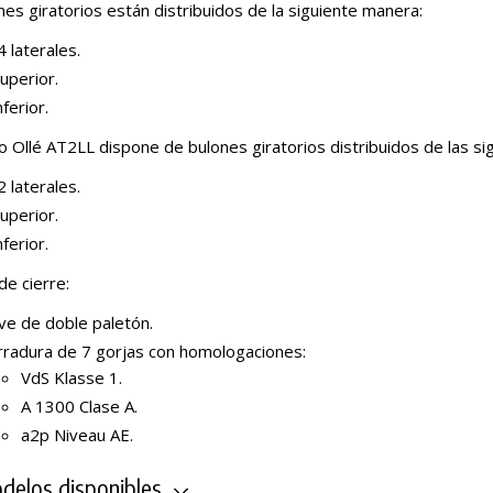
nes giratorios están distribuidos de la siguiente manera:
 laterales.
uperior.
nferior.
o Ollé AT2LL dispone de bulones giratorios distribuidos de las si
 laterales.
uperior.
nferior.
de cierre:
ve de doble paletón.
rradura de 7 gorjas con homologaciones:
VdS Klasse 1.
A 1300 Clase A.
a2p Niveau AE.
elos disponibles