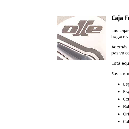
Caja F
Las cajas
hogares 
Además, 
pasiva co
Está equ
Sus carac
Es
Es
Cer
Bul
Ori
Col