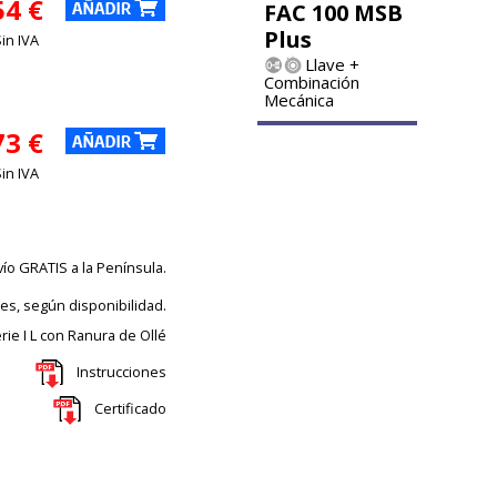
54 €
FAC 100 MSB
Plus
Sin IVA
Llave +
Combinación
Mecánica
73 €
Sin IVA
vío GRATIS a la Península.
les, según disponibilidad.
rie I L con Ranura de Ollé
Instrucciones
Certificado