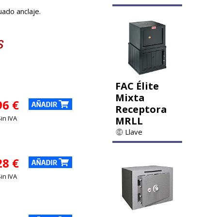
uado anclaje.
FAC Élite
Mixta
96 €
Receptora
Sin IVA
MRLL
Llave
28 €
Sin IVA