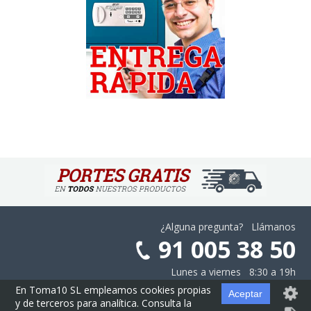
¿Alguna pregunta? Llámanos
91 005 38 50
Lunes a viernes 8:30 a 19h
En Toma10 SL empleamos cookies propias
Aceptar
y de terceros para analítica. Consulta la
Aviso Legal
·
Privacidad
·
Cookies
·
Configurar las Cookies
·
Contratación