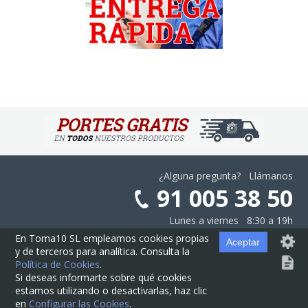
¿Alguna pregunta? Llámanos
91 005 38 50
Lunes a viernes 8:30 a 19h
En Toma10 SL empleamos cookies propias
Aceptar
y de terceros para analítica. Consulta la
Aviso Legal
·
Privacidad
·
Cookies
·
Configurar las Cookies
·
Contratación
Política de Cookies
.
Si deseas informarte sobre qué cookies
estamos utilizando o desactivarlas, haz clic
© Cajas10.com ·
contacto@cajas10.com
en
Configurar las Cookies
.