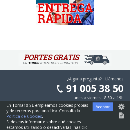
¿Alguna pregunta? Llámanos
91 005 38 50
Lunes a viernes 8:30 a 19h
En Toma10 SL empleamos cookies propias
Aceptar
y de terceros para analítica. Consulta la
Aviso Legal
·
Privacidad
·
Cookies
·
Configurar las Cookies
·
Contratación
Política de Cookies
.
Si deseas informarte sobre qué cookies
estamos utilizando o desactivarlas, haz clic
© Cajas10.com ·
contacto@cajas10.com