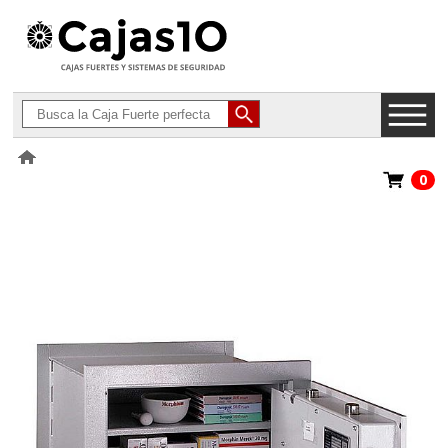
0
>
Cajas Fuertes Homologadas Grado I
>
Hartmann Tresore Mural
Euro VDS G4