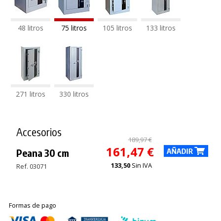
48 litros
75 litros
105 litros
133 litros
271 litros
330 litros
Accesorios
189,97 €
161,47 €
Peana 30 cm
133,50
Sin IVA
Ref. 03071
Formas de pago