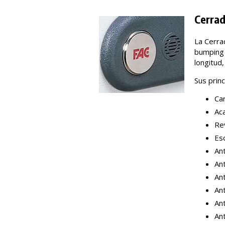
Cerrad
La Cerra
bumping 
longitud
Sus princ
Ca
Ac
Re
Es
An
Ant
Ant
Ant
Ant
An