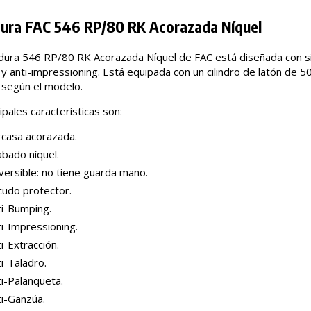
ura FAC 546 RP/80 RK Acorazada Níquel
dura 546 RP/80 RK Acorazada Níquel de FAC está diseñada con si
y anti-impressioning. Está equipada con un cilindro de latón de 
, según el modelo.
ipales características son:
rcasa acorazada.
abado níquel.
versible: no tiene guarda mano.
cudo protector.
ti-Bumping.
i-Impressioning.
i-Extracción.
i-Taladro.
i-Palanqueta.
ti-Ganzúa.