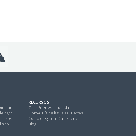
RECURSOS
omprar
Cajas Fuertes a medida
de pago
Libro-Guía de las Cajas Fuertes
 plazos
Cómo elegir una Caja Fuerte
 sitio
Blog