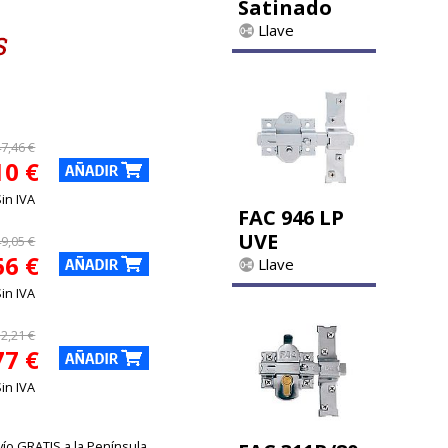
Satinado
Llave
7,46 €
10 €
Sin IVA
FAC 946 LP
UVE
9,05 €
66 €
Llave
Sin IVA
2,21 €
77 €
Sin IVA
vío GRATIS a la Península.