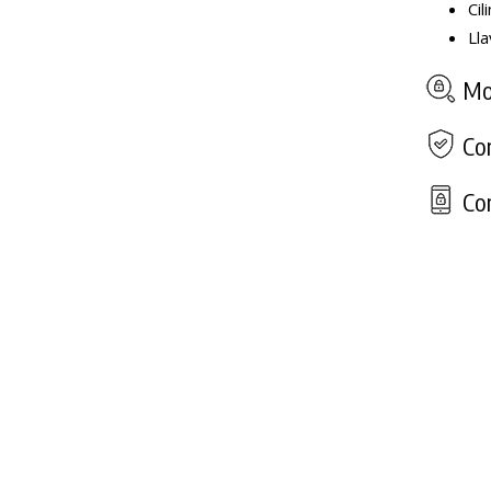
Cil
Lla
Mod
Com
Con