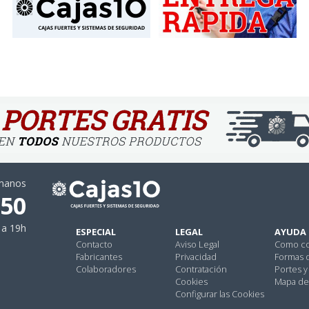
ámanos
 50
 a 19h
ESPECIAL
LEGAL
AYUDA
Contacto
Aviso Legal
Como c
Fabricantes
Privacidad
Formas 
Colaboradores
Contratación
Portes y
Cookies
Mapa del
Configurar las Cookies