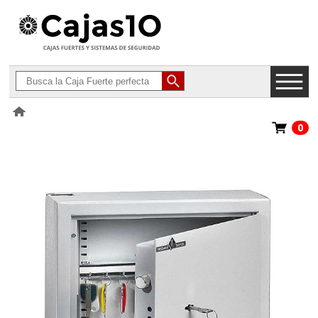
0
>
Cajas de Seguridad para Llaves
>
Hartmann Tresore Cles Protect 10
a 300 Llaves G1