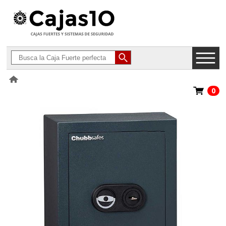
0
>
Cajas Fuertes Homologadas Grado I
>
Chubbsafes Consul G1 M-65