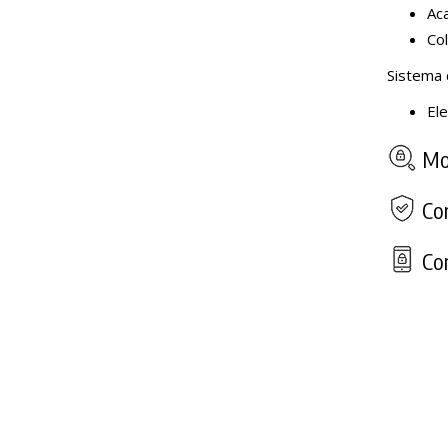
Aca
Col
Sistema 
Ele
Mod
Com
Con