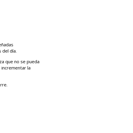
señadas
 del día.
iza que no se pueda
 incrementar la
rre.