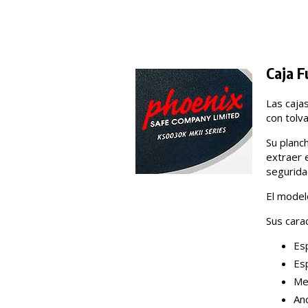
Caja F
Las caja
con tolva
Su planc
extraer 
seguridad
El model
Sus carac
Es
Es
Med
Anc