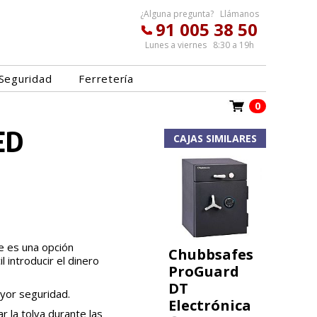
¿Alguna pregunta? Llámanos
91 005 38 50
Lunes a viernes 8:30 a 19h
Seguridad
Ferretería
0
ED
CAJAS SIMILARES
e es una opción
Chubbsafes
 introducir el dinero
ProGuard
DT
ayor seguridad.
Electrónica
 la tolva durante las