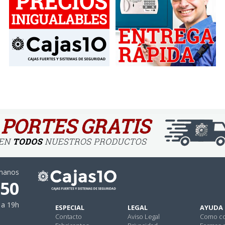
ámanos
 50
 a 19h
ESPECIAL
LEGAL
AYUDA
Contacto
Aviso Legal
Como c