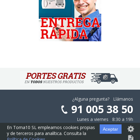
¿Alguna pregunta? Llámanos
91 005 38 50
Lunes a viernes 8:30 a 19h
En Toma10 SL empleamos cookies propias
Aceptar
y de terceros para analítica. Consulta la
Aviso Legal
·
Privacidad
·
Cookies
·
Configurar las Cookies
·
Contratación
Política de Cookies
.