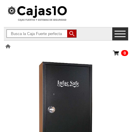
0
>
Armeros Homologados para Armas Largas
>
Infac Gama Clásica