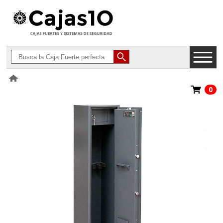
0
>
Armeros Homologados para Armas Largas
>
BTV Serie Defender