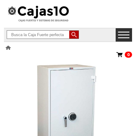
0
>
Armarios Ignífugos para Documentos
>
BTV Serie Armario Ingnífugo
Ignis E 1 Puerta