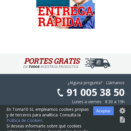
¿Alguna pregunta? Llámanos
91 005 38 50
Lunes a viernes 8:30 a 19h
En Toma10 SL empleamos cookies propias
Aceptar
y de terceros para analítica. Consulta la
Aviso Legal
·
Privacidad
·
Cookies
·
Configurar las Cookies
·
Contratación
Política de Cookies
.
Si deseas informarte sobre qué cookies