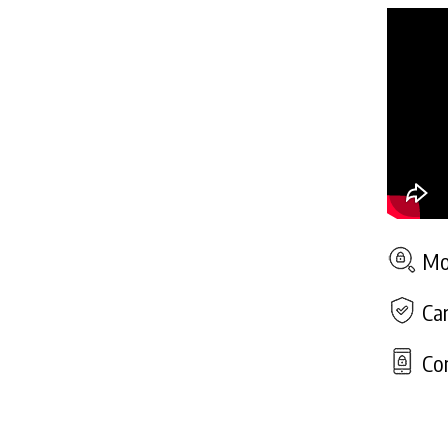
Mod
Car
Con