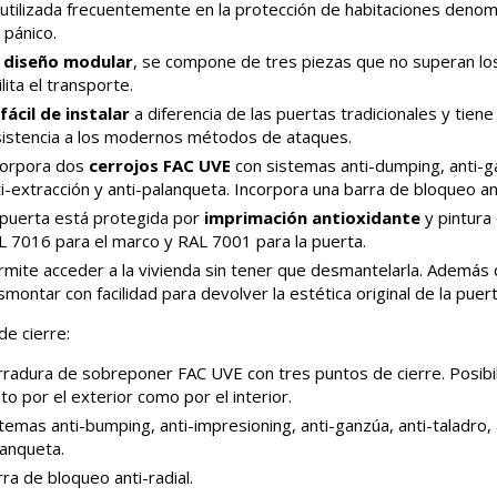
 utilizada frecuentemente en la protección de habitaciones denom
 pánico.
e
diseño modular
, se compone de tres piezas que no superan los
ilita el transporte.
fácil de instalar
a diferencia de las puertas tradicionales y tiene
sistencia a los modernos métodos de ataques.
corpora dos
cerrojos FAC UVE
con sistemas anti-dumping, anti-ga
i-extracción y anti-palanqueta. Incorpora una barra de bloqueo ant
 puerta está protegida por
imprimación antioxidante
y pintura 
L 7016 para el marco y RAL 7001 para la puerta.
rmite acceder a la vivienda sin tener que desmantelarla. Además
montar con facilidad para devolver la estética original de la puert
de cierre:
rradura de sobreponer FAC UVE con tres puntos de cierre. Posibi
to por el exterior como por el interior.
temas anti-bumping, anti-impresioning, anti-ganzúa, anti-taladro, 
lanqueta.
ra de bloqueo anti-radial.