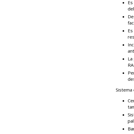
Es
del
D
fac
Es
re
In
ant
La
RA
Pe
des
Sistema 
Ce
tan
Sis
pa
Bar