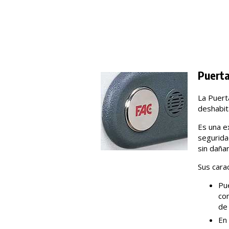
Puerta
La Puert
deshabit
Es una e
seguridad
sin dañar
Sus carac
Pu
com
de 
En