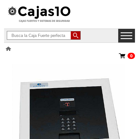
0
>
Cajas para Vehículos y Camiones
>
Ferrimax Caja para Vehículos
CS-4N