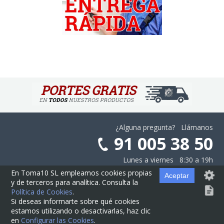
¿Alguna pregunta? Llámanos
91 005 38 50
Lunes a viernes 8:30 a 19h
En Toma10 SL empleamos cookies propias
Aceptar
y de terceros para analítica. Consulta la
Aviso Legal
·
Privacidad
·
Cookies
·
Configurar las Cookies
·
Contratación
Política de Cookies
.
Si deseas informarte sobre qué cookies
estamos utilizando o desactivarlas, haz clic
© Cajas10.com ·
contacto@cajas10.com
en
Configurar las Cookies
.