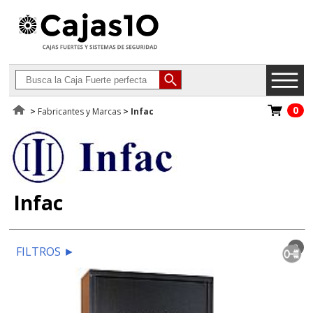
0
>
Fabricantes y Marcas
>
Infac
Infac
2
FILTROS
►