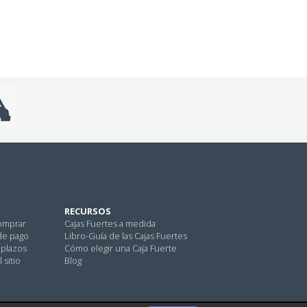
RECURSOS
omprar
Cajas Fuertes a medida
de pago
Libro-Guía de las Cajas Fuertes
 plazos
Cómo elegir una Caja Fuerte
 sitio
Blog