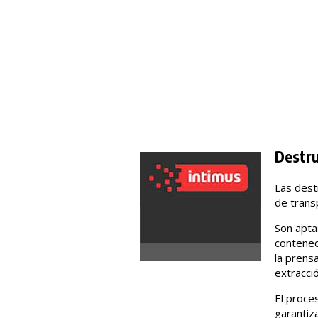
Destru
Las dest
de trans
Son aptas
contened
la prens
extracci
El proce
garantiza