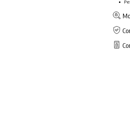
Pe
Mod
Com
Con