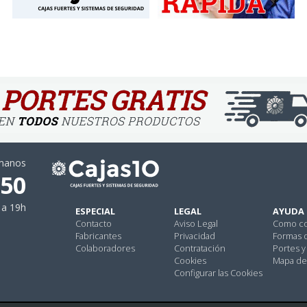
ámanos
 50
 a 19h
ESPECIAL
LEGAL
AYUDA
Contacto
Aviso Legal
Como c
Fabricantes
Privacidad
Formas 
Colaboradores
Contratación
Portes y
Cookies
Mapa del
Configurar las Cookies