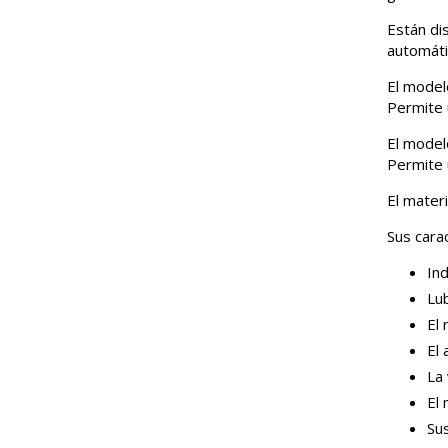
Están di
automáti
El model
Permite 
El model
Permite 
El mater
Sus carac
Ind
Lub
El 
El 
La
El 
Su