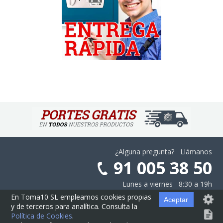
¿Alguna pregunta? Llámanos
91 005 38 50
Lunes a viernes 8:30 a 19h
En Toma10 SL empleamos cookies propias
Aceptar
y de terceros para analítica. Consulta la
Aviso Legal
·
Privacidad
·
Cookies
·
Configurar las Cookies
·
Contratación
Política de Cookies
.