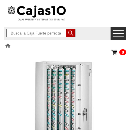
0
>
Armarios para Llaves
>
Hartmann Tresore Cles Protect 600 a 3060
G1