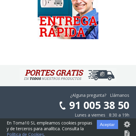
¿Alguna pregunta? Llámanos
91 005 38 50
Lunes a viernes 8:30 a 19h
En Toma10 SL empleamos cookies propias
Aceptar
y de terceros para analítica. Consulta la
Aviso Legal
·
Privacidad
·
Cookies
·
Configurar las Cookies
·
Contratación
Política de Cookies
.