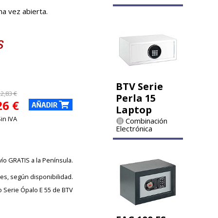
na vez abierta.
BTV Serie
2,83 €
Perla 15
26 €
Laptop
Sin IVA
Combinación
Electrónica
vío GRATIS a la Península.
les, según disponibilidad.
o Serie Ópalo E 55 de BTV