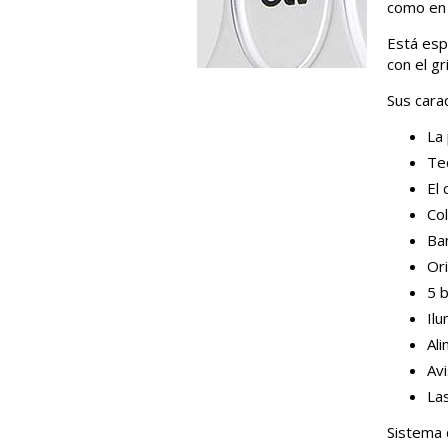
como en 
Está esp
con el g
Sus carac
La
Tec
El
Col
Ba
Ori
5 
Il
Ali
Avi
Las
Sistema 