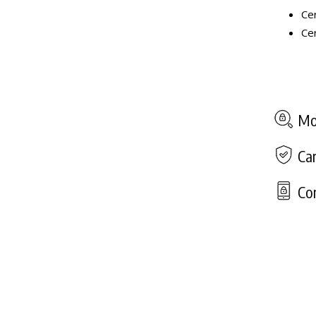
Ce
Cer
Mod
Car
Con