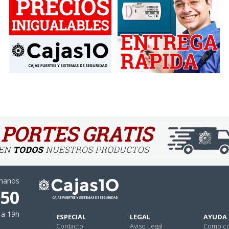
ámanos
 50
 a 19h
ESPECIAL
LEGAL
AYUDA
Contacto
Aviso Legal
Como c