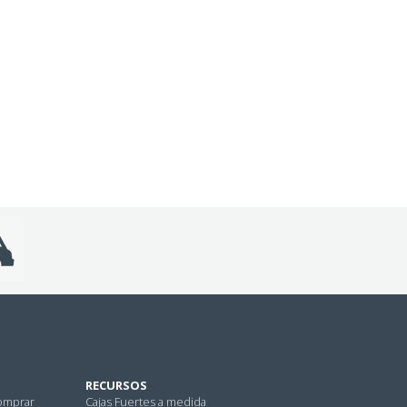
RECURSOS
omprar
Cajas Fuertes a medida