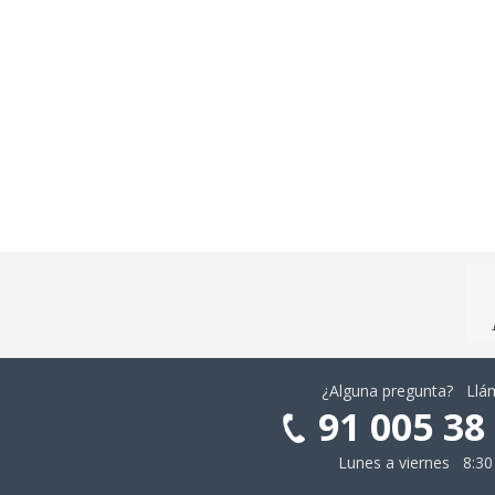
¿Alguna pregunta? Ll
91 005 38
Lunes a viernes 8:30