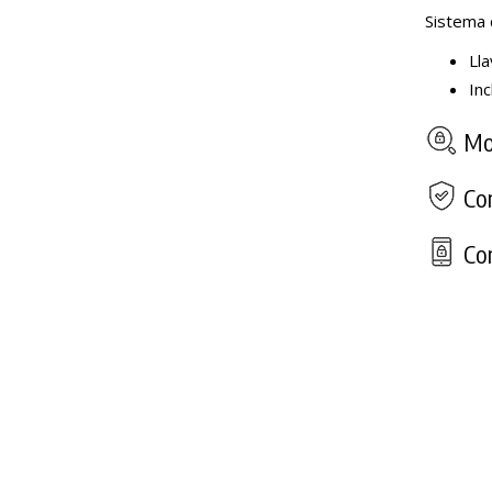
Sistema 
Lla
Inc
Mod
Com
Con