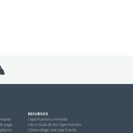
RECURSOS
omprar
Cajas Fuertes a medida
de pago
Libro-Guía de las Cajas Fuertes
 plazos
Cómo elegir una Caja Fuerte