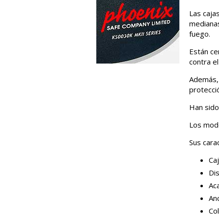
Las caja
medianas
fuego.
Están ce
contra e
Además, 
protecci
Han sido
Los mode
Sus carac
Caj
Dis
Aca
Anc
Co