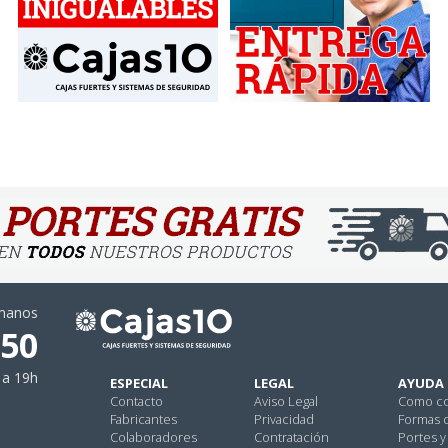
ámanos
 50
 a 19h
ESPECIAL
LEGAL
AYUDA
Contacto
Aviso Legal
Como c
Fabricantes
Privacidad
Formas 
Colaboradores
Contratación
Portes y