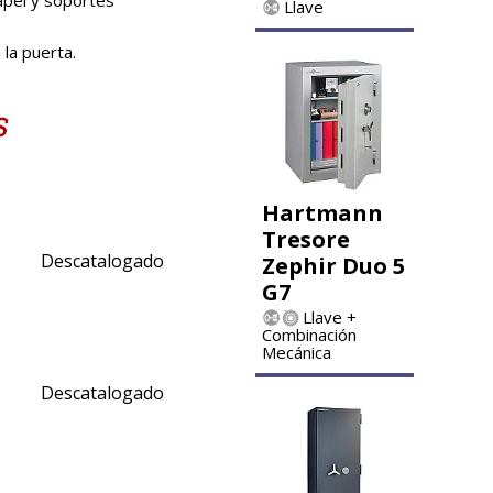
Llave
 la puerta.
Hartmann
Tresore
Descatalogado
Zephir Duo 5
G7
Llave +
Combinación
Mecánica
Descatalogado