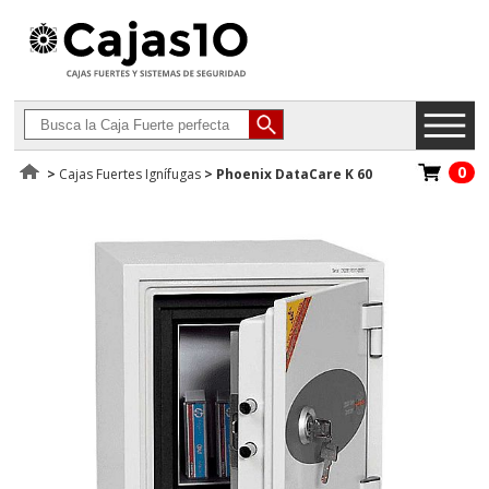
0
>
Cajas Fuertes Ignífugas
>
Phoenix DataCare K 60