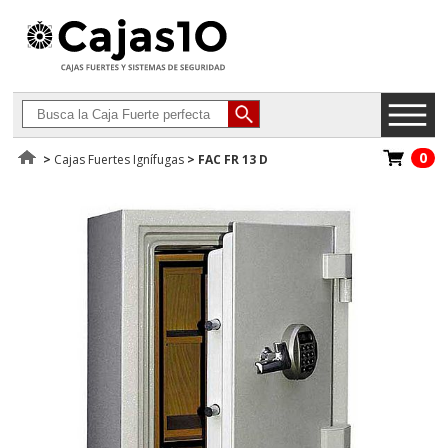
0
>
Cajas Fuertes Ignífugas
>
FAC FR 13 D