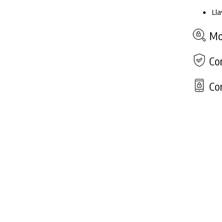
Lla
Mod
Com
Con