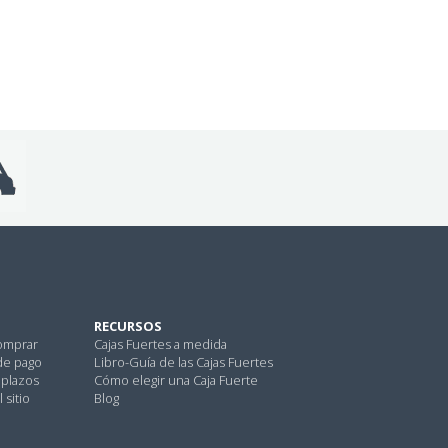
RECURSOS
omprar
Cajas Fuertes a medida
de pago
Libro-Guía de las Cajas Fuertes
 plazos
Cómo elegir una Caja Fuerte
 sitio
Blog