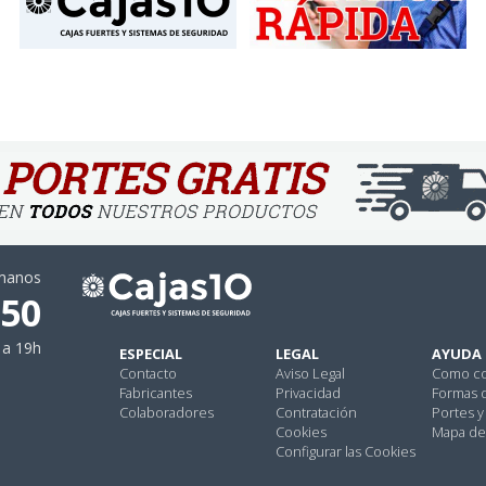
ámanos
 50
 a 19h
ESPECIAL
LEGAL
AYUDA
Contacto
Aviso Legal
Como c
Fabricantes
Privacidad
Formas 
Colaboradores
Contratación
Portes y
Cookies
Mapa del
Configurar las Cookies