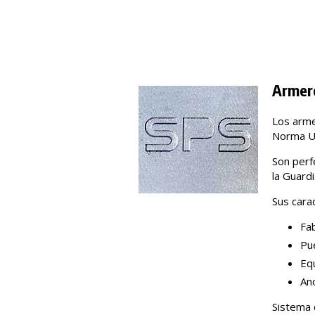
Armer
Los arme
Norma UN
Son perf
la Guard
Sus carac
Fab
Pue
Eq
Anc
Sistema 