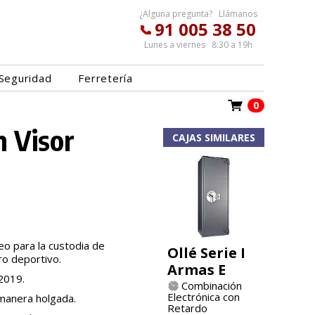
¿Alguna pregunta? Llámanos
91 005 38 50
Lunes a viernes 8:30 a 19h
Seguridad
Ferretería
0
 Visor
CAJAS SIMILARES
o para la custodia de
Ollé Serie I
ro deportivo.
Armas E
 2019.
Combinación
Electrónica con
manera holgada.
Retardo