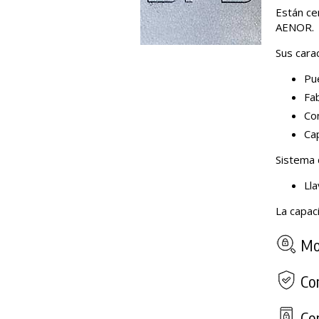
Están ce
AENOR.
Sus carac
Pue
Fa
Con
Ca
Sistema 
Lla
La capac
Mod
Com
Con