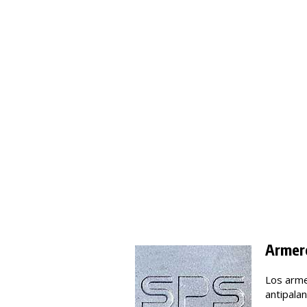
Armer
Los arme
antipala