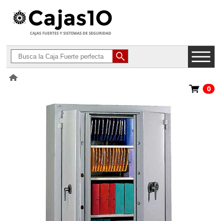
0
>
Armarios Ignífugos para Documentos
>
Hartmann Tresore Paper
Duo G4