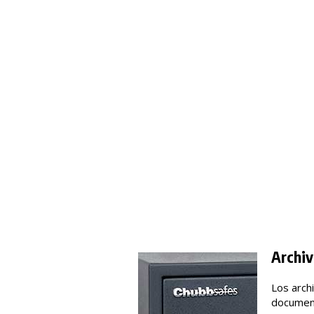
Archiv
Los arch
document