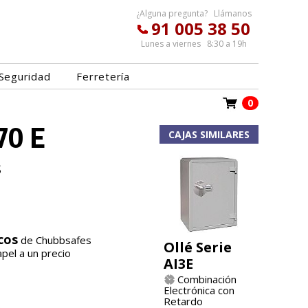
¿Alguna pregunta? Llámanos
91 005 38 50
Lunes a viernes 8:30 a 19h
Seguridad
Ferretería
0
70 E
CAJAS SIMILARES
s
cos
de Chubbsafes
Ollé Serie
pel a un precio
AI3E
Combinación
Electrónica con
Retardo
.