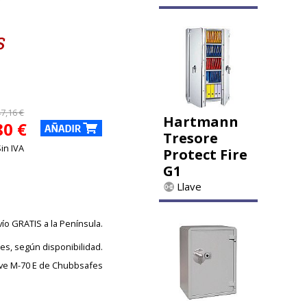
47,16 €
Hartmann
80 €
Tresore
Sin IVA
Protect Fire
G1
Llave
vío GRATIS a la Península.
les, según disponibilidad.
ive M-70 E de Chubbsafes