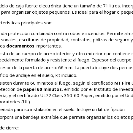
elo de caja fuerte electrónica tiene un tamaño de 71 litros. Inco
e para organizar objetos pequeños. Es ideal para el hogar o peque
terísticas principales son:
inda protección combinada contra robos e incendios. Permite alm
sonales, escrituras de propiedad, contratos, pólizas de seguro y
ros
documentos
importantes.
sta de un cuerpo de acero interior y otro exterior que contiene m
pecialmente formulado y resistente al fuego. Espesor del cuerpo
pesor de la puerta de acero: 66 mm. La puerta incluye dos perno
ficio de anclaje en el suelo, kit incluido.
isten durante 60 minutos al fuego, según el certificado
NT Fire
0
otección de
papel 60 minutos
, emitido por el Instituto de Inves
cia, y el certificado UL72 Class 350-60 Paper, emitido por el Und
oratories (UL).
eñada para su instalación en el suelo. Incluye un kit de fijación.
corpora una bandeja extraíble que permite organizar los objetos
de cierre: