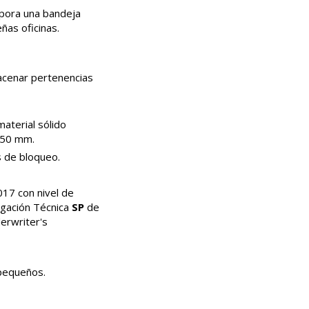
rpora una bandeja
ñas oficinas.
acenar pertenencias
aterial sólido
 50 mm.
s de bloqueo.
17 con nivel de
tigación Técnica
SP
de
erwriter's
 pequeños.