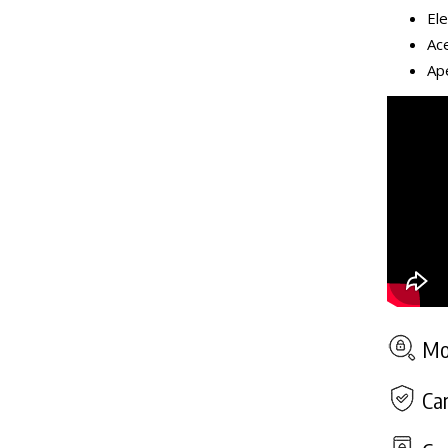
Ele
Ace
Ape
Mod
Car