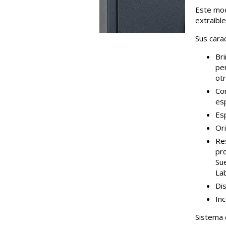
Este mod
extraíbl
Sus carac
Br
per
ot
Con
es
Es
Ori
Res
pr
Sue
Lab
Dis
In
Sistema 