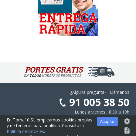
¿Alguna pregunta? Llámanos
91 005 38 50
Lunes a viernes 8:30 a 19h
En Toma10 SL empleamos cookies propias
Aceptar
y de terceros para analítica. Consulta la
Aviso Legal
·
Privacidad
·
Cookies
·
Configurar las Cookies
·
Contratación
Política de Cookies
.