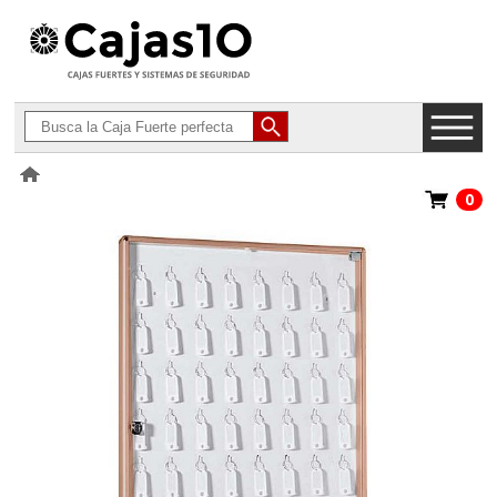
0
>
Armarios para Llaves
>
BTV Portallaves Puerta Transparente
Aluminio Madera Clara