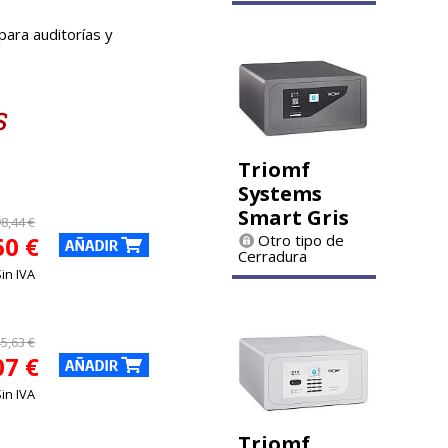
para auditorías y
Triomf
Systems
Smart Gris
8,44 €
60 €
Otro tipo de
Cerradura
Sin IVA
5,63 €
07 €
Sin IVA
Triomf