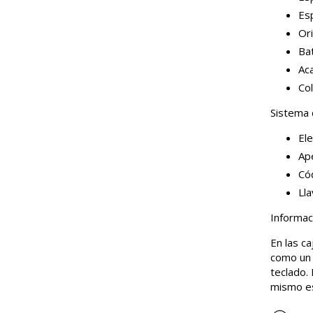
Es
Ori
Bat
Ac
Col
Sistema 
Ele
Ape
Có
Ll
Informac
En las ca
como un 
teclado.
mismo es