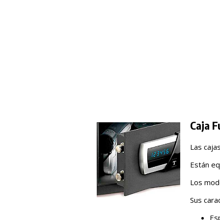
Caja F
Las caja
Están eq
Los mode
Sus carac
Es