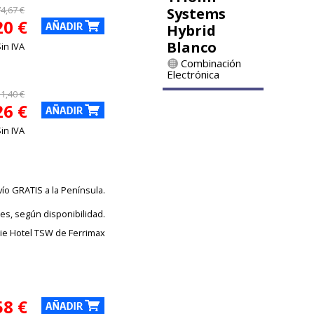
4,67 €
Systems
20 €
Hybrid
Blanco
Sin IVA
Combinación
Electrónica
1,40 €
26 €
Sin IVA
vío GRATIS a la Península.
les, según disponibilidad.
ie Hotel TSW de Ferrimax
58 €